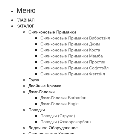
Меню
ГЛАВНАЯ
КАТАЛОГ
Силиконовые Приманки
Силиконовые Приманки Вибротэйл
Силиконовые Приманки Джим
Силиконовые Приманки Коста
Силиконовые Приманки Мамба
Силиконовые Приманки Простик
Силиконовые Приманки Софттэйл
Силиконовые Приманки Фэттэйл
Груза
Двойные Крючки
Джиг-Головки
Джиг-Головки Barbarian
Джиг-Головки Eagle
Поводки
Поводки (струна)
Поводки (флюорокарбон)
Лодочное Оборудование
Спиннинговые Катушки