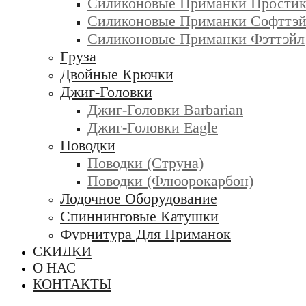
Силиконовые Приманки Прости
Силиконовые Приманки Софттэ
Силиконовые Приманки Фэттэйл
Груза
Двойные Крючки
Джиг-Головки
Джиг-Головки Barbarian
Джиг-Головки Eagle
Поводки
Поводки (струна)
Поводки (флюорокарбон)
Лодочное Оборудование
Спиннинговые Катушки
Фурнитура Для Приманок
СКИДКИ
О НАС
КОНТАКТЫ